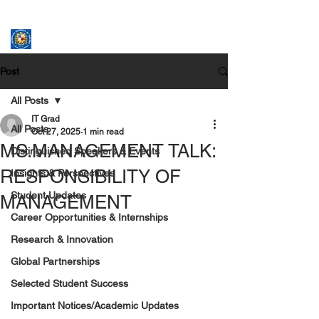
ASSUMPTION UNIVERSITY
GRADUATE STUDIES
Post
All Posts
IT Grad
All Posts
Oct 27, 2025
1 min read
MS.MANAGEMENT TALK:
Distinguished Speakers & Events
RESPONSIBILITY OF
Insights & Perspectives
Student Updates
MANAGEMENT
Career Opportunities & Internships
Research & Innovation
Global Partnerships
Selected Student Success
Important Notices/Academic Updates