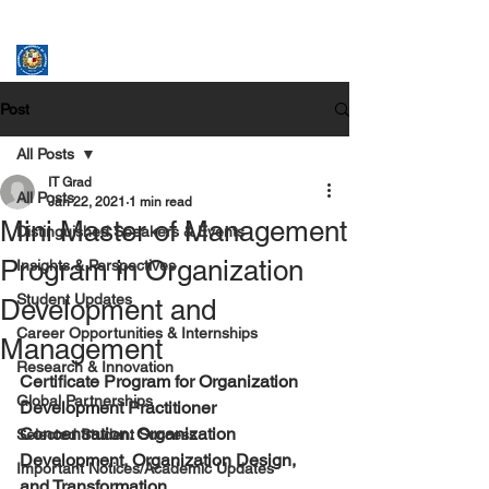
ASSUMPTION UNIVERSITY
GRADUATE STUDIES
Post
All Posts
IT Grad
All Posts
Jan 22, 2021
1 min read
Mini Master of Management
Distinguished Speakers & Events
Program in Organization
Insights & Perspectives
Student Updates
Development and
Career Opportunities & Internships
Management
Research & Innovation
Certificate Program for Organization 
Global Partnerships
Development Practitioner
Concentration: Organization 
Selected Student Success
Development, Organization Design, 
Important Notices/Academic Updates
and Transformation